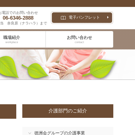
お電話でのお問い合わせ
06-6346-2888
電子パンフレット
当 奈良原（ナラハラ）まで
職場紹介
お問い合わせ
workplace
contact
介護部門のご紹介
徳洲会グループの介護事業