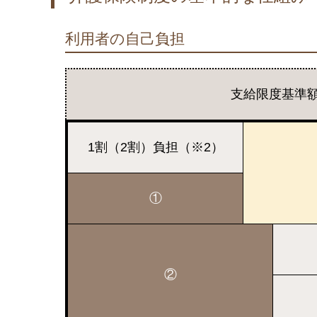
利用者の自己負担
支給限度基準
1割（2割）負担（※2）
①
②