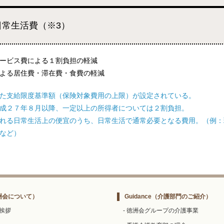
日常生活費（※3）
ービス費による１割負担の軽減
よる居住費・滞在費・食費の軽減
た支給限度基準額（保険対象費用の上限）が設定されている。
成２７年８月以降、一定以上の所得者については２割負担。
れる日常生活上の便宜のうち、日常生活で通常必要となる費用。（例：
など）
洲会について）
Guidance
（介護部門のご紹介）
ご挨拶
- 徳洲会グループの介護事業