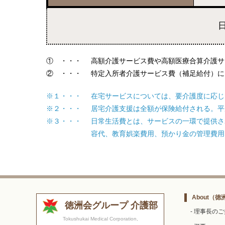
① ・・・
高額介護サービス費や高額医療合算介護サ
② ・・・
特定入所者介護サービス費（補足給付）に
※１・・・
在宅サービスについては、要介護度に応じ
※２・・・
居宅介護支援は全額が保険給付される。平
※３・・・
日常生活費とは、サービスの一環で提供さ
容代、教育娯楽費用、預かり金の管理費用
About
（徳
徳洲会グループ 介護部
- 理事長の
Tokushukai Medical Corporation,