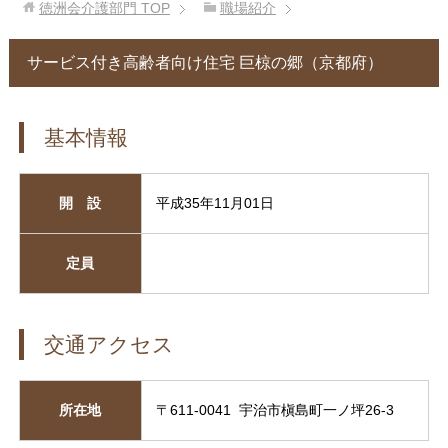
徳洲会介護部門
TOP
職場紹介
サービス付き高齢者向け住宅 巨椋の郷（京都府）
基本情報
開 設
平成35年11月01日
定員
交通アクセス
所在地
〒611-0041 宇治市槇島町一ノ坪26-3