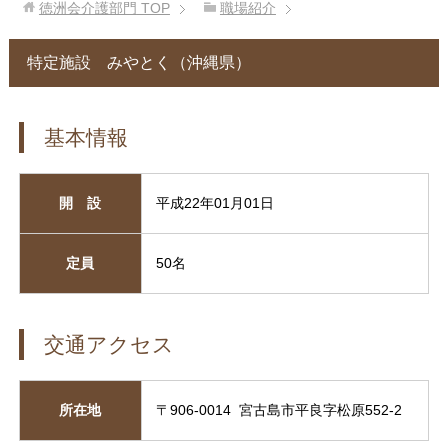
徳洲会介護部門
TOP
職場紹介
特定施設 みやとく（沖縄県）
基本情報
開 設
平成22年01月01日
定員
50名
交通アクセス
所在地
〒906-0014 宮古島市平良字松原552-2