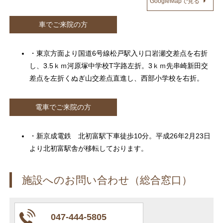
GoogleMapで見る
車でご来院の方
・東京方面より国道6号線松戸駅入り口岩瀬交差点を右折
し、3.5ｋｍ河原塚中学校T字路左折。3ｋｍ先串崎新田交
差点を左折くぬぎ山交差点直進し、西部小学校を右折。
電車でご来院の方
・新京成電鉄 北初富駅下車徒歩10分。平成26年2月23日
より北初富駅舎が移転しております。
施設へのお問い合わせ（総合窓口）
047-444-5805