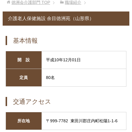
徳洲会介護部門
TOP
職場紹介
介護老人保健施設 余目徳洲苑（山形県）
基本情報
開 設
平成10年12月01日
定員
80名
交通アクセス
所在地
〒999-7782 東田川郡庄内町松陽1-1-6