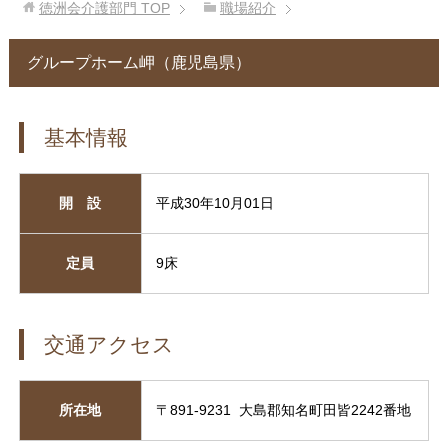
徳洲会介護部門
TOP
職場紹介
グループホーム岬（鹿児島県）
基本情報
開 設
平成30年10月01日
定員
9床
交通アクセス
所在地
〒891-9231 大島郡知名町田皆2242番地