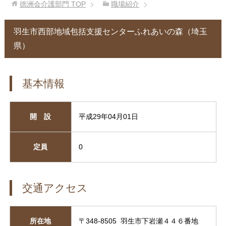
徳洲会介護部門
TOP
職場紹介
羽生市西部地域包括支援センターふれあいの森（埼玉
県）
基本情報
開 設
平成29年04月01日
定員
0
交通アクセス
所在地
〒348-8505 羽生市下岩瀬４４６番地