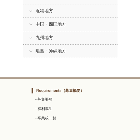
近畿地方
中国・四国地方
九州地方
離島・沖縄地方
Requirements
（募集概要）
- 募集要項
- 福利厚生
- 卒業校一覧