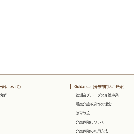
洲会について）
Guidance
（介護部門のご紹介）
ご挨拶
- 徳洲会グループの介護事業
- 看護介護教育部の理念
- 教育制度
- 介護保険について
- 介護保険の利用方法