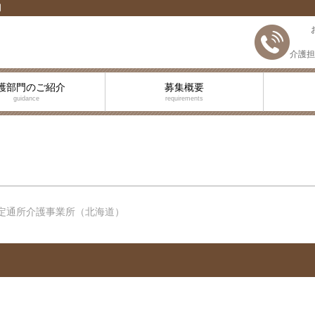
門
介護担
護部門のご紹介
募集概要
guidance
requirements
定通所介護事業所（北海道）