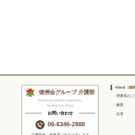
About
（徳
徳洲会グループ 介護部
- 理事長の
Tokushukai Medical Corporation,
- 概要
Nursing care Group
お問い合わせ
- 沿革
06-6346-2888
介護担当 奈良原（ナラハラ）まで